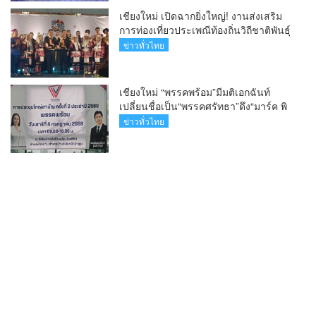
เชียงใหม่ เปิดฉากยิ่งใหญ่! งานส่งเสริม
การท่องเที่ยวประเพณีท้องถิ่นวิถีชาติพันธุ์
ล้านนา(คลิป)
ข่าวทั่วไทย
เชียงใหม่ “พรรคพร้อม”มีมติเอกฉันท์
เปลี่ยนชื่อเป็น“พรรคศรัทธา”ดึง“มาร์ค พิ
ตบูล”นำทัพกรรมการบริหารชุดใหม่(คลิป)
ข่าวทั่วไทย