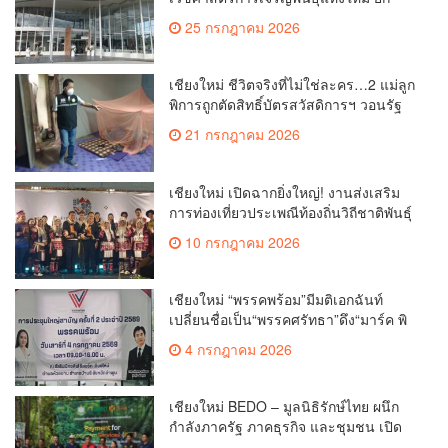
ระดับเชียงใหม่สู่ ศูนย์กลางการรักษาผู้มี
25 กรกฎาคม 2026
บุตรยากของภูมิภาค(คลิป)
เชียงใหม่ ชีวิตจริงที่ไม่ใช่ละคร…2 แม่ลูก
พิการถูกตัดสิทธิ์บัตรสวัสดิการฯ วอนรัฐ
ทบทวนเกณฑ์ช่วยคนจน(คลิป)
21 กรกฎาคม 2026
เชียงใหม่ เปิดฉากยิ่งใหญ่! งานส่งเสริม
การท่องเที่ยวประเพณีท้องถิ่นวิถีชาติพันธุ์
ล้านนา(คลิป)
10 กรกฎาคม 2026
เชียงใหม่ “พรรคพร้อม”มีมติเอกฉันท์
เปลี่ยนชื่อเป็น“พรรคศรัทธา”ดึง“มาร์ค พิ
ตบูล”นำทัพกรรมการบริหารชุดใหม่(คลิป)
4 กรกฎาคม 2026
เชียงใหม่ BEDO – มูลนิธิรักษ์ไทย ผนึก
กำลังภาครัฐ ภาคธุรกิจ และชุมชน เปิด
เวที “Nature Positive” เสริมพลังชุมชนผู้