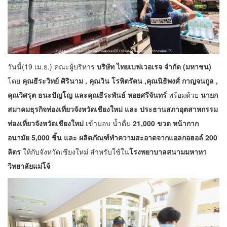
วันนี้(19 เม.ย.) คณะผู้บริหาร
บริษัท ไทยเบฟเวอเรจ จำกัด (มหาชน)
โดย
คุณธีระวิทย์ ศิรินาม , คุณวิน โรหิตรัตน ,คุณนิธิพงศ์ กาญจนกูล ,
คุณวิศรุต ธนะปัญโญ และคุณธีระพันธ์ หอยศรีจันทร์
พร้อมด้วย
นายก
สมาคมธุรกิจท่องเที่ยวจังหวัดเชียงใหม่ และ ประธานสภาอุตสาหกรรม
ท่องเที่ยวจังหวัดเชียงใหม่
เข้ามอบ น้ำดื่ม
21,000 ขวด หน้ากาก
อนามัย 5,000 ชิ้น และ ผลิตภัณฑ์ทำความสะอาดจากแอลกอฮอล์ 200
ลิตร
ให้กับจังหวัดเชียงใหม่ สำหรับใช้ใน
โรงพยาบาลสนามมหาหา
วิทยาลัยแม่โจ้