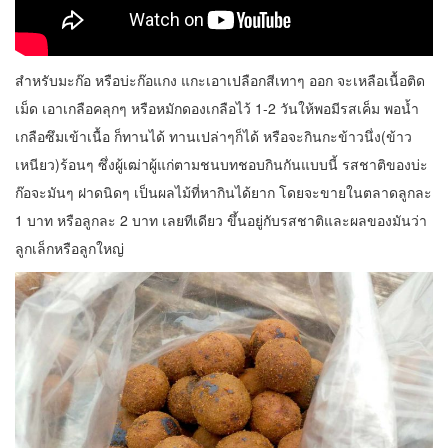
สำหรับมะก๊อ หรือบ่ะก๊อแกง แกะเอาเปลือกสีเทาๆ ออก จะเหลือเนื้อติด
เม็ด เอาเกลือคลุกๆ หรือหมักดองเกลือไว้ 1-2 วันให้พอมีรสเค็ม พอน้ำ
เกลือซึมเข้าเนื้อ ก็ทานได้ ทานเปล่าๆก็ได้ หรือจะกินกะข้าวนึ่ง(ข้าว
เหนียว)ร้อนๆ ซึ่งผู้เฒ่าผู้แก่ตามชนบทชอบกินกันแบบนี้ รสชาติของบ่ะ
ก๊อจะมันๆ ฝาดนิดๆ เป็นผลไม้ที่หากินได้ยาก โดยจะขายในตลาดลูกละ
1 บาท หรือลูกละ 2 บาท เลยทีเดียว ขึ้นอยู่กับรสชาติและผลของมันว่า
ลูกเล็กหรือลูกใหญ่