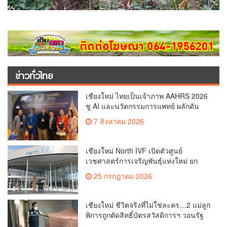
ข่าวทั่วไทย
เชียงใหม่ ไทยเป็นเจ้าภาพ AAHRS 2026
ชู AI และนวัตกรรมการแพทย์ ผลักดัน
Medical Hub และศูนย์กลางปลูกผมแห่ง
7 สิงหาคม 2026
เอเชีย(คลิป)
เชียงใหม่ North IVF เปิดตัวศูนย์
เวชศาสตร์การเจริญพันธุ์แห่งใหม่ ยก
ระดับเชียงใหม่สู่ ศูนย์กลางการรักษาผู้มี
25 กรกฎาคม 2026
บุตรยากของภูมิภาค(คลิป)
เชียงใหม่ ชีวิตจริงที่ไม่ใช่ละคร…2 แม่ลูก
พิการถูกตัดสิทธิ์บัตรสวัสดิการฯ วอนรัฐ
ทบทวนเกณฑ์ช่วยคนจน(คลิป)