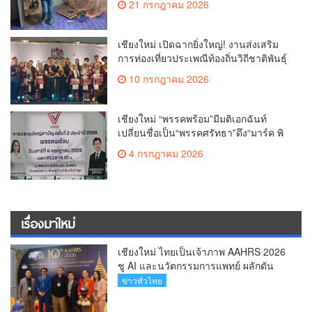
21 กรกฎาคม 2026
เชียงใหม่ เปิดฉากยิ่งใหญ่! งานส่งเสริม
การท่องเที่ยวประเพณีท้องถิ่นวิถีชาติพันธุ์
ล้านนา(คลิป)
10 กรกฎาคม 2026
เชียงใหม่ “พรรคพร้อม”มีมติเอกฉันท์
เปลี่ยนชื่อเป็น“พรรคศรัทธา”ดึง“มาร์ค พิ
ตบูล”นำทัพกรรมการบริหารชุดใหม่(คลิป)
4 กรกฎาคม 2026
เรื่องมาใหม่
เชียงใหม่ ไทยเป็นเจ้าภาพ AAHRS 2026
ชู AI และนวัตกรรมการแพทย์ ผลักดัน
Medical Hub และศูนย์กลางปลูกผมแห่ง
ข่าวทั่วไทย
เอเชีย(คลิป)