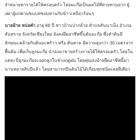
จำหน่ายหารายได้ให้ครอบครัว โดยมะก๊อเป็นผลไม้ที่หายทานยาก ผู้
เฒ่าผู้แก่ตามชนบทชอบทานกับข้าวเหนียวร้อนๆ
นายอ้าย หน่อคำ
อายุ 66 ปี ชาวบ้านป่ากล้วย ตำบลสันนาเม็ง อำเภอ
สันทราย จังหวัดเชียงใหม่ ยังคงยึดอาชีพขึ้นต้นมะก๊อ ซึ่งลำต้นมี
ลักษณะคล้ายกับต้นมะพร้าว หรือ ต้นตาล มีความสูงกว่า 30 เมตรจาก
พื้นดิน เพื่อเก็บลูกมะก๊อ นำลงมาขายสร้างรายได้ให้ครอบครัว โดยใน
แต่ละปีลูกมะก๊อจะออกลูกในช่วงฤดูฝน โดยคุณลงอ้ายยึดอาชีพนี้มา
นานหลายสิบปีแล้ว โดยสามารถปีนต้นไม้ได้เกือบทุกชนิดเลยทีเดียว