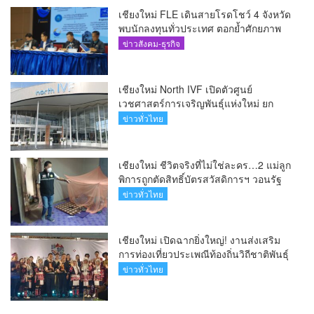
เชียงใหม่ FLE เดินสายโรดโชว์ 4 จังหวัด
พบนักลงทุนทั่วประเทศ ตอกย้ำศักยภาพ
ผู้นำธุรกิจระบบน้ำครบวงจร(คลิป)
ข่าวสังคม-ธุรกิจ
เชียงใหม่ North IVF เปิดตัวศูนย์
เวชศาสตร์การเจริญพันธุ์แห่งใหม่ ยก
ระดับเชียงใหม่สู่ ศูนย์กลางการรักษาผู้มี
ข่าวทั่วไทย
บุตรยากของภูมิภาค(คลิป)
เชียงใหม่ ชีวิตจริงที่ไม่ใช่ละคร…2 แม่ลูก
พิการถูกตัดสิทธิ์บัตรสวัสดิการฯ วอนรัฐ
ทบทวนเกณฑ์ช่วยคนจน(คลิป)
ข่าวทั่วไทย
เชียงใหม่ เปิดฉากยิ่งใหญ่! งานส่งเสริม
การท่องเที่ยวประเพณีท้องถิ่นวิถีชาติพันธุ์
ล้านนา(คลิป)
ข่าวทั่วไทย