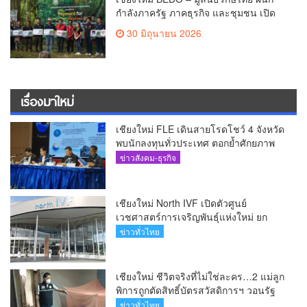
กำลังภาครัฐ ภาคธุรกิจ และชุมชน เปิด
เวที “Nature Positive” เสริมพลังชุมชนผู้
30 มิถุนายน 2026
พิทักษ์ป่าต้นน้ำ ผ่านกลไก PES ฟื้นฟูป่า
สร้างฝาย และสร้างอนาคตที่ยั่งยืน(คลิป)
เรื่องมาใหม่
เชียงใหม่ FLE เดินสายโรดโชว์ 4 จังหวัด
พบนักลงทุนทั่วประเทศ ตอกย้ำศักยภาพ
ผู้นำธุรกิจระบบน้ำครบวงจร(คลิป)
ข่าวสังคม-ธุรกิจ
เชียงใหม่ North IVF เปิดตัวศูนย์
เวชศาสตร์การเจริญพันธุ์แห่งใหม่ ยก
ระดับเชียงใหม่สู่ ศูนย์กลางการรักษาผู้มี
ข่าวทั่วไทย
บุตรยากของภูมิภาค(คลิป)
เชียงใหม่ ชีวิตจริงที่ไม่ใช่ละคร…2 แม่ลูก
พิการถูกตัดสิทธิ์บัตรสวัสดิการฯ วอนรัฐ
ทบทวนเกณฑ์ช่วยคนจน(คลิป)
ข่าวทั่วไทย