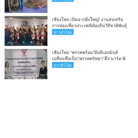
เชียงใหม่ เปิดฉากยิ่งใหญ่! งานส่งเสริม
การท่องเที่ยวประเพณีท้องถิ่นวิถีชาติพันธุ์
ล้านนา(คลิป)
ข่าวทั่วไทย
เชียงใหม่ “พรรคพร้อม”มีมติเอกฉันท์
เปลี่ยนชื่อเป็น“พรรคศรัทธา”ดึง“มาร์ค พิ
ตบูล”นำทัพกรรมการบริหารชุดใหม่(คลิป)
ข่าวทั่วไทย