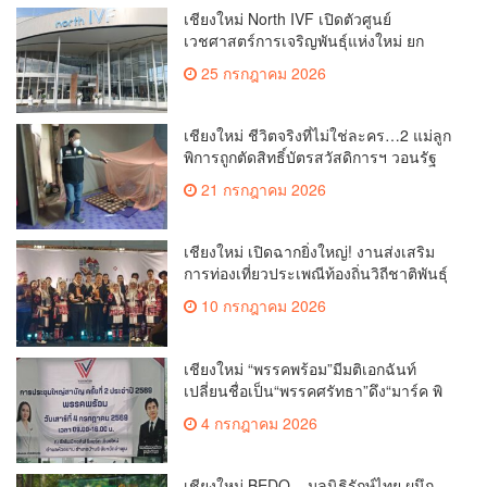
เชียงใหม่ North IVF เปิดตัวศูนย์
เวชศาสตร์การเจริญพันธุ์แห่งใหม่ ยก
ระดับเชียงใหม่สู่ ศูนย์กลางการรักษาผู้มี
25 กรกฎาคม 2026
บุตรยากของภูมิภาค(คลิป)
เชียงใหม่ ชีวิตจริงที่ไม่ใช่ละคร…2 แม่ลูก
พิการถูกตัดสิทธิ์บัตรสวัสดิการฯ วอนรัฐ
ทบทวนเกณฑ์ช่วยคนจน(คลิป)
21 กรกฎาคม 2026
เชียงใหม่ เปิดฉากยิ่งใหญ่! งานส่งเสริม
การท่องเที่ยวประเพณีท้องถิ่นวิถีชาติพันธุ์
ล้านนา(คลิป)
10 กรกฎาคม 2026
เชียงใหม่ “พรรคพร้อม”มีมติเอกฉันท์
เปลี่ยนชื่อเป็น“พรรคศรัทธา”ดึง“มาร์ค พิ
ตบูล”นำทัพกรรมการบริหารชุดใหม่(คลิป)
4 กรกฎาคม 2026
เชียงใหม่ BEDO – มูลนิธิรักษ์ไทย ผนึก