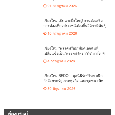
ทบทวนเกณฑ์ช่วยคนจน(คลิป)
21 กรกฎาคม 2026
เชียงใหม่ เปิดฉากยิ่งใหญ่! งานส่งเสริม
การท่องเที่ยวประเพณีท้องถิ่นวิถีชาติพันธุ์
ล้านนา(คลิป)
10 กรกฎาคม 2026
เชียงใหม่ “พรรคพร้อม”มีมติเอกฉันท์
เปลี่ยนชื่อเป็น“พรรคศรัทธา”ดึง“มาร์ค พิ
ตบูล”นำทัพกรรมการบริหารชุดใหม่(คลิป)
4 กรกฎาคม 2026
เชียงใหม่ BEDO – มูลนิธิรักษ์ไทย ผนึก
กำลังภาครัฐ ภาคธุรกิจ และชุมชน เปิด
เวที “Nature Positive” เสริมพลังชุมชนผู้
30 มิถุนายน 2026
พิทักษ์ป่าต้นน้ำ ผ่านกลไก PES ฟื้นฟูป่า
สร้างฝาย และสร้างอนาคตที่ยั่งยืน(คลิป)
เรื่องมาใหม่