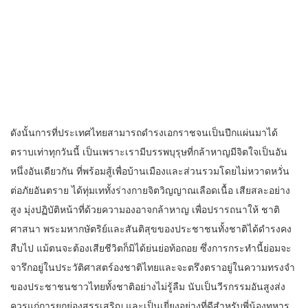
ดังนั้นการที่ประเทศไทยสามารถดำรงเอกราชจนเป็นปีกแผ่นมาได้
ตราบเท่าทุกวันนี้ เป็นเพราะเรามีบรรพบุรุษที่กล้าหาญมีจิตใจเป็นอัน
หนึ่งอันเดียวกัน ที่พร้อมสู้เพื่อบ้านเมืองและส่วนรวมโดยไม่หวาดหวั่น
ต่อภัยอันตราย ได้ทุ่มเททั้งร่างกายจิตวิญญาณเลือดเนื้อ เสียสละอย่าง
สูง มุ่งปฏิบัติหน้าที่ด้วยความองอาจกล้าหาญ เพื่อปรารถนาให้ ชาติ
ศาสนา พระมหากษัตริย์และสันติสุขของประชาชนทั้งชาติได้ดำรงคง
สืบไป แม้ตนจะต้องเสียชีวิตก็มิได้ย่นย่อท้อถอย ซึ่งการกระทำนี้ย่อมจะ
จารึกอยู่ในประวัติศาสตร์องชาติไทยและจะตรึงตราอยู่ในความทรงจำ
ของประชาชนชาวไทยทั้งชาติอย่างไม่รู้ลืม นับเป็นวีรกรรมอันสูงส่ง
ควรแก่การยกย่องสรรเสริญ และเป็นเยี่ยงอย่างที่ดีสำหรับพี่น้องทหาร