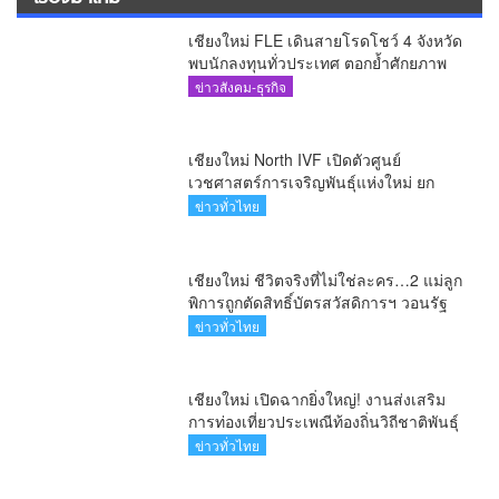
เชียงใหม่ FLE เดินสายโรดโชว์ 4 จังหวัด
พบนักลงทุนทั่วประเทศ ตอกย้ำศักยภาพ
ผู้นำธุรกิจระบบน้ำครบวงจร(คลิป)
ข่าวสังคม-ธุรกิจ
เชียงใหม่ North IVF เปิดตัวศูนย์
เวชศาสตร์การเจริญพันธุ์แห่งใหม่ ยก
ระดับเชียงใหม่สู่ ศูนย์กลางการรักษาผู้มี
ข่าวทั่วไทย
บุตรยากของภูมิภาค(คลิป)
เชียงใหม่ ชีวิตจริงที่ไม่ใช่ละคร…2 แม่ลูก
พิการถูกตัดสิทธิ์บัตรสวัสดิการฯ วอนรัฐ
ทบทวนเกณฑ์ช่วยคนจน(คลิป)
ข่าวทั่วไทย
เชียงใหม่ เปิดฉากยิ่งใหญ่! งานส่งเสริม
การท่องเที่ยวประเพณีท้องถิ่นวิถีชาติพันธุ์
ล้านนา(คลิป)
ข่าวทั่วไทย