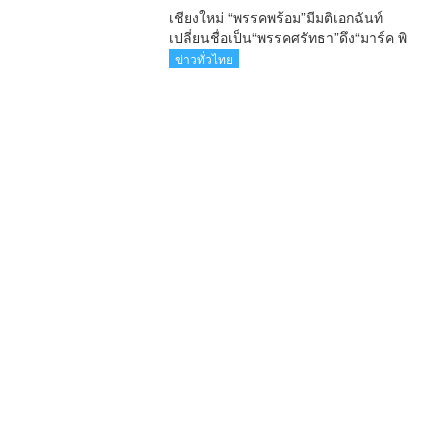
เชียงใหม่ “พรรคพร้อม”มีมติเอกฉันท์
เปลี่ยนชื่อเป็น“พรรคศรัทธา”ดึง“มาร์ค พิ
ตบูล”นำทัพกรรมการบริหารชุดใหม่(คลิป)
ข่าวทั่วไทย