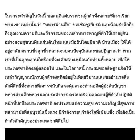
ในวาระสำคัญในวันนี้ ขอสดุดีแต่บรรพชนผู้กล้าทั้งหลาย/ที่เราเรียก
ขานเขาเหล่านั้นว่า “ทหารผ่านศึก” ขอเชิดซูเกียรติ และน้อมรำลึกถึง
ถึงคุณงามความดีและวีรกรรมของเหล่าทหารหาญที่ทำให้เราอยู่กัน
อย่างสงบสุขบนผืนแผ่นดินไทย และมีอธิปไตยมีชาติ บ้านเมือง ให้ได้
อยู่อาศัย ตราบชั่วลูกชั่วหลานจวบจนปัจจุบันและขอปฏิญาณว่า พวก
เราที่เป็นลูกหลานก็พร้อมที่จะเสียสละเหมือนกับท่านทั้งหลาย เพื่อให้
ประเทศชาติคงอยู่ตลอดไป และในโอกาสนี้ กระผมขออธิษฐานจิตให้
เหล่าวิญญาณนักรบผู้กล้าจงสถิตย์อยู่ในทิพยวิมานและขออำนาจสิ่ง
ศักดิ์สิทธิ์ทั้งหลายที่เคารพนับถือ จงคุ้มครองท่านอดีตผู้บังคับบัญชา
ทหารผ่านศึกทหารนอกประจำการ ครอบครัว ตลอดจนผู้ที่กำลังปฏิบัติ
หน้าที่ปกป้องประเทศชาติ จงประสบแต่ความสุข ความเจริญ มีสุขภาพ
พลานามัยที่สมบูรณ์แข็งแรง มีกำลังกาย/ กำลังใจที่เข้มแข็ง เพื่อยังเป็น
กำลังสำคัญของประเทศชาติสืบไป