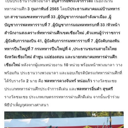
เป็นประธานวางพวงมาลา
อนุสาวรีย์พระเจ้ากาวิละ
เนื่องในวัน
ทหารผ่านศึก
3 กุมภาพันธ์ 2565
โดยมี
ประธานสมาคมแม่บ้านทหาร
บก สาขามณฑลทหารบกที่ 33 ,ผู้บัญชาการกองกำลังผาเมือง ,ผู้
บัญชาการพลทหารราบที่ 7 ,ผู้บัญชาการมณทลทหรบกที่ 33 /หัวหน้า
สำนักงานสงเคราะห์ทหารผ่านศึกเขตเชียงใหม่ ,ตัวแทนผู้ว่าราชการ
,ผู้บังคับการกองบิน 41, ผู้บังคับการกรมทหารราบที่ 7 ,ผู้บังคับกองพัน
ทหารปืนใหญ่ที่ 7 กรมทหารปืนใหญ่ที่ 4 ,ประธานชมรมสายใจไทย
จังหวัดเชียงใหม่ ลำพูน แม่ฮ่องสอน และนายกสมาคมทหารผ่านศึก
เชียงใหม่
หลังจากผู้แทนหน่วยงาน
10
หน่วย พร้อมหน้าพวงมาลา วาง
พร้อมกัน ประธานวางพวงมาลา และมอบเกียรติบัตรแก่ทหารผ่านศึกที่
ได้รับรางวัล
2
นาย คือ
พลทหารดวงจันทร์ หน่อแก้ว
รางวัลชมเชย
ประเภททหารผ่านศึกประจำการดีเด่น และ
พลทหารอิ่นคำ สุขศรี
รางวัลชมเชย ประเภทเกษตรกรทหารรผ่านศึกดีเด่น จากนั้นเข้าร่วม
พิธีบำเพ็ญกุศลทางศาสนา