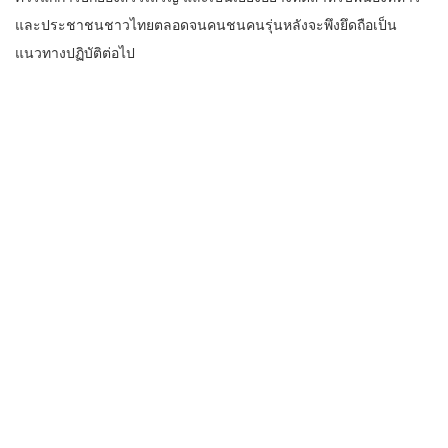
และประชาชนชาวไทยตลอดจนคนชนคนรุ่นหลังจะพึงยึดถือเป็น
แนวทางปฏิบัติต่อไป