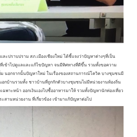
นและปราบปราม สภ.เมืองเชียงใหม่ ได้ชี้แจงว่าปัญหาต่างๆที่เป็น
ที่เข้าไปดูแลและแก้ไขปัญหา จนมีทิศทางที่ดีขึ้น รวมทั้งขอความ
พิ่ม นอกจากนั้นปัญหาใหม่ ในเรื่องของสถานการณ์โควิค บางชุมชนมี
านอกบ้านรวมทั้ง ชาวบ้านที่ถูกกักตัวบางชุมชนไม่มีหน่วยงานท้องถิ่น
เฉพาะหน้า ออกเงินเองไปซื้ออาหารมาให้ รวมทั้งปัญหานักท่องเที่ยว
สานหน่วยงาน ที่เกี่ยวข้อง เข้ามาแก้ปัญหาต่อไป