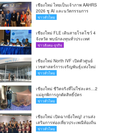
เชียงใหม่ ไทยเป็นเจ้าภาพ AAHRS
2026 ชู AI และนวัตกรรมการ
แพทย์ ผลักดัน Medical Hub และ
ข่าวทั่วไทย
ศูนย์กลางปลูกผมแห่งเอเชีย(คลิป)
เชียงใหม่ FLE เดินสายโรดโชว์ 4
จังหวัด พบนักลงทุนทั่วประเทศ
ตอกย้ำศักยภาพผู้นำธุรกิจระบบน้ำ
ข่าวสังคม-ธุรกิจ
ครบวงจร(คลิป)
เชียงใหม่ North IVF เปิดตัวศูนย์
เวชศาสตร์การเจริญพันธุ์แห่งใหม่
ยกระดับเชียงใหม่สู่ ศูนย์กลางการ
ข่าวทั่วไทย
รักษาผู้มีบุตรยากของภูมิภาค(คลิป)
เชียงใหม่ ชีวิตจริงที่ไม่ใช่ละคร…2
แม่ลูกพิการถูกตัดสิทธิ์บัตร
สวัสดิการฯ วอนรัฐทบทวนเกณฑ์
ข่าวทั่วไทย
ช่วยคนจน(คลิป)
เชียงใหม่ เปิดฉากยิ่งใหญ่! งานส่ง
เสริมการท่องเที่ยวประเพณีท้องถิ่น
วิถีชาติพันธุ์ล้านนา(คลิป)
ข่าวทั่วไทย