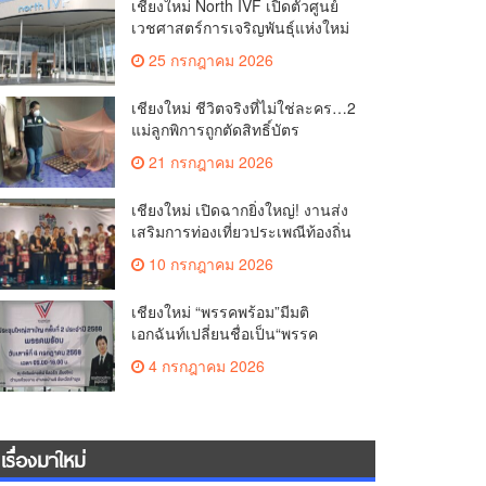
เชียงใหม่ North IVF เปิดตัวศูนย์
เวชศาสตร์การเจริญพันธุ์แห่งใหม่
ยกระดับเชียงใหม่สู่ ศูนย์กลางการ
25 กรกฎาคม 2026
รักษาผู้มีบุตรยากของภูมิภาค(คลิป)
เชียงใหม่ ชีวิตจริงที่ไม่ใช่ละคร…2
แม่ลูกพิการถูกตัดสิทธิ์บัตร
สวัสดิการฯ วอนรัฐทบทวนเกณฑ์
21 กรกฎาคม 2026
ช่วยคนจน(คลิป)
เชียงใหม่ เปิดฉากยิ่งใหญ่! งานส่ง
เสริมการท่องเที่ยวประเพณีท้องถิ่น
วิถีชาติพันธุ์ล้านนา(คลิป)
10 กรกฎาคม 2026
เชียงใหม่ “พรรคพร้อม”มีมติ
เอกฉันท์เปลี่ยนชื่อเป็น“พรรค
ศรัทธา”ดึง“มาร์ค พิตบูล”นำทัพ
4 กรกฎาคม 2026
กรรมการบริหารชุดใหม่(คลิป)
เรื่องมาใหม่