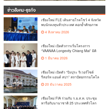
ข่าวสังคม-ธุรกิจ
เชียงใหม่ FLE เดินสายโรดโชว์ 4 จังหวัด
พบนักลงทุนทั่วประเทศ ตอกย้ำศักยภาพ
ผู้นำธุรกิจระบบน้ำครบวงจร(คลิป)
4 สิงหาคม 2026
เชียงใหม่ เปิดตัวการเริ่มโครงการ
“VAANAA Longevity Chiang Mai” มิติ
ใหม่แห่งศูนย์สุขภาพระดับ ไฮเอนต์ ที่
1 มีนาคม 2026
ใหญ่ที่สุดในอาเซียน(คลิป)
เชียงใหม่ เปิดตัว “ปิงปุระ ริเวอร์ไซด์
รีสอร์ท แอนด์ สปา” สถาปัตยกรรมโคโล
เนียลสุดหรูแห่งใหม่ริมแม่น้ํา ปิงใจกลาง
20 ธันวาคม 2025
เชียงใหม่(ตลิป)
เชียงใหม่ FIA ร่วมกับ ร.ย.ส.ท. ประชุม
หารือกับนานาชาติ 25 ประเทศทั่วโลก
กำหนดทิศทางของอุตสาหกรรมยานยนต์