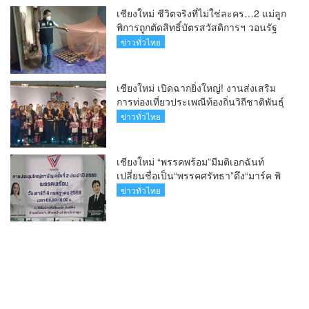
เชียงใหม่ ชีวิตจริงที่ไม่ใช่ละคร…2 แม่ลูก
พิการถูกตัดสิทธิ์บัตรสวัสดิการฯ วอนรัฐ
ทบทวนเกณฑ์ช่วยคนจน(คลิป)
ข่าวทั่วไทย
เชียงใหม่ เปิดฉากยิ่งใหญ่! งานส่งเสริม
การท่องเที่ยวประเพณีท้องถิ่นวิถีชาติพันธุ์
ล้านนา(คลิป)
ข่าวทั่วไทย
เชียงใหม่ “พรรคพร้อม”มีมติเอกฉันท์
เปลี่ยนชื่อเป็น“พรรคศรัทธา”ดึง“มาร์ค พิ
ตบูล”นำทัพกรรมการบริหารชุดใหม่(คลิป)
ข่าวทั่วไทย