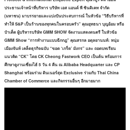
ประธานเจ้าหน้าที่บริหาร บริษัท เอส แอนด์ พี ซินดิเคท จำกัด
(มหาชน) มาบรรยายและแบ่งปันประสบการณ์ ในหัวข้อ “วิธีบริหารที่
ทำให้ S&P เป็นร้านของทุกคนในครอบครัว” คุณยุทธนา บุญอ้อม หรือ
ป๋าเต็ด ผู้บริหารบริษัท GMM SHOW จัดงานแสดงดนตรี ในหัวข้อ
GMM Show “การทำงานแบบฉีกกฎ” คุณสรกล อดุลยานนท์: หนุ่ม
เมืองจันท์ เคล็ดธุรกิจฉบับ “ขอด ‘เกร็ด’ มังกร” และ ถอดบทเรียน
แนวคิด “CK” โดย CK Cheong Fastwork CEO เป็นต้น พร้อมการ
ศึกษาดูงานเซี่ยงไฮ้ 5 วัน 4 คืน ณ Alibaba Headquarter และ CP
Shanghai พร้อมร่วม ดินเนอร์สุด Exclusive ร่วมกับ Thai China
Chamber of Commerce และกิจกรรมอื่นๆ อีกมายมาก