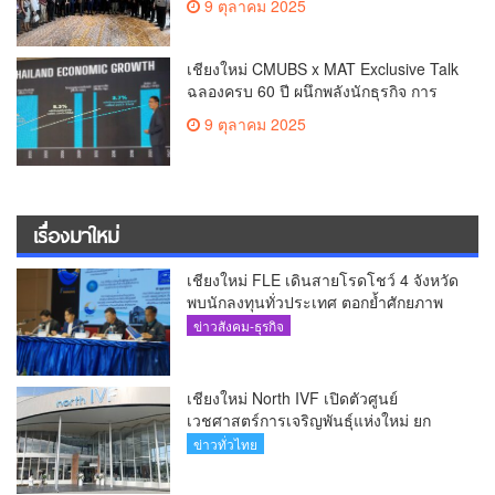
9 ตุลาคม 2025
(คลิป)
เชียงใหม่ CMUBS x MAT Exclusive Talk
ฉลองครบ 60 ปี ผนึกพลังนักธุรกิจ การ
ตลาด สร้างเวทีจุดประกายกลยุทธ์ฝ่า
9 ตุลาคม 2025
วิกฤติสู่อนาคต (คลิป)
เรื่องมาใหม่
เชียงใหม่ FLE เดินสายโรดโชว์ 4 จังหวัด
พบนักลงทุนทั่วประเทศ ตอกย้ำศักยภาพ
ผู้นำธุรกิจระบบน้ำครบวงจร(คลิป)
ข่าวสังคม-ธุรกิจ
เชียงใหม่ North IVF เปิดตัวศูนย์
เวชศาสตร์การเจริญพันธุ์แห่งใหม่ ยก
ระดับเชียงใหม่สู่ ศูนย์กลางการรักษาผู้มี
ข่าวทั่วไทย
บุตรยากของภูมิภาค(คลิป)