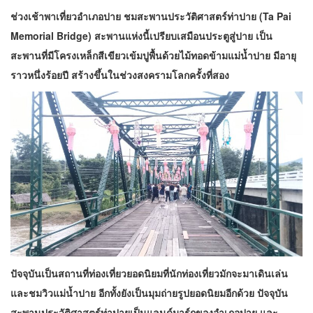
ช่วงเช้าพาเที่ยวอำเภอปาย ชมสะพานประวัติศาสตร์ท่าปาย (Ta Pai
Memorial Bridge) สะพานแห่งนี้เปรียบเสมือนประตูสู่ปาย เป็น
สะพานที่มีโครงเหล็กสีเขียวเข้มปูพื้นด้วยไม้ทอดข้ามแม่น้ำปาย มีอายุ
ราวหนึ่งร้อยปี สร้างขึ้นในช่วงสงครามโลกครั้งที่สอง
ปัจจุบันเป็นสถานที่ท่องเที่ยวยอดนิยมที่นักท่องเที่ยวมักจะมาเดินเล่น
และชมวิวแม่น้ำปาย อีกทั้งยังเป็นมุมถ่ายรูปยอดนิยมอีกด้วย ปัจจุบัน
สะพานประวัติศาสตร์ท่าปายเป็นแลนด์มาร์กของอำเภอปาย และ