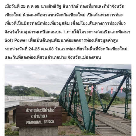
เมื่อวันที่ 25 ต.ค.68 นายอิทธิรัฐ สินารักษ์ ท่องเที่ยวและกีฬาจังหวัด
เชียงใหม่ นำคณะสื่อมวลชนจังหวัดเชียงใหม่ เปิดเส้นทางการท่อง
เที่ยวที่เป็นมิตรต่อนักท่องเที่ยวมุสลิม เชื่อมโยงเส้นทางการท่องเที่ยว
จังหวัดในกลุ่มภาคเหนือตอนบน 1 ภายใต้โครงการส่งเสริมและพัฒนา
Soft Power เพื่อเป็นต้นทุนพัฒนาต่อยอดการท่องเที่ยวมูลค่าสูง
ระหว่างวันที่ 24-25 ต.ค.68 วันแรกท่องเที่ยวในพื้นที่จังหวัดเชียงใหม่
และวันที่สองท่องเที่ยวนอำเภอปาย จังหวัดแม่ฮ่องสอน