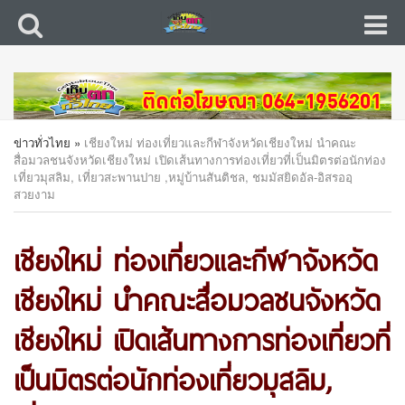
ข่าวทั่วไทย
»
เชียงใหม่ ท่องเที่ยวและกีฬาจังหวัดเชียงใหม่ นำคณะ
สื่อมวลชนจังหวัดเชียงใหม่ เปิดเส้นทางการท่องเที่ยวที่เป็นมิตรต่อนักท่อง
เที่ยวมุสลิม, เที่ยวสะพานปาย ,หมู่บ้านสันติชล, ชมมัสยิดอัล-อิสรออฺ
สวยงาม
เชียงใหม่ ท่องเที่ยวและกีฬาจังหวัด
เชียงใหม่ นำคณะสื่อมวลชนจังหวัด
เชียงใหม่ เปิดเส้นทางการท่องเที่ยวที่
เป็นมิตรต่อนักท่องเที่ยวมุสลิม,