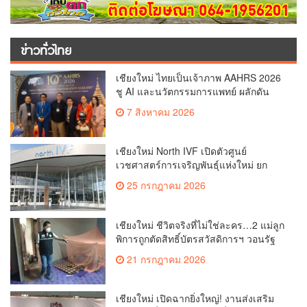
ข่าวทั่วไทย
เชียงใหม่ ไทยเป็นเจ้าภาพ AAHRS 2026
ชู AI และนวัตกรรมการแพทย์ ผลักดัน
Medical Hub และศูนย์กลางปลูกผมแห่ง
7 สิงหาคม 2026
เอเชีย(คลิป)
เชียงใหม่ North IVF เปิดตัวศูนย์
เวชศาสตร์การเจริญพันธุ์แห่งใหม่ ยก
ระดับเชียงใหม่สู่ ศูนย์กลางการรักษาผู้มี
25 กรกฎาคม 2026
บุตรยากของภูมิภาค(คลิป)
เชียงใหม่ ชีวิตจริงที่ไม่ใช่ละคร…2 แม่ลูก
พิการถูกตัดสิทธิ์บัตรสวัสดิการฯ วอนรัฐ
ทบทวนเกณฑ์ช่วยคนจน(คลิป)
21 กรกฎาคม 2026
เชียงใหม่ เปิดฉากยิ่งใหญ่! งานส่งเสริม