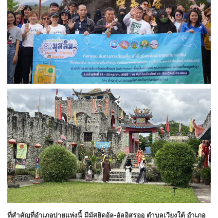
ที่สำคัญที่อำเภอปายแห่งนี้ มีมัสยิดอัล-อัลอิสรออฺ ตำบลเวียงใต้ อำเภอ