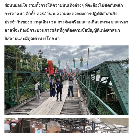
ผ่อนหย่อนใจ รวมทั้งการให้ความบันเทิงต่างๆ ที่จะต้องไม่ขัดกับหลัก
การศาสนา อีกทั้ง ควรอำนวยความสะดวกต่อการปฏิบัติศาสนกิจ
ประจำวันของชาวมุสลิม เช่น การจัดเตรียมสถานที่ละหมาด อาหารฮา
ลาลที่จะต้องมีกระบวนการผลิตที่ถูกต้องตามข้อบัญญัติแห่งศาสนา
อิสลามและมีคุณค่าทางโภชนา