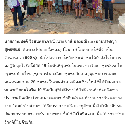
นายภาณุพงค์ วีรตันตยาภรณ์
,
นายชาลี ฟองมณี
และ
นายปรัชญา
สุทธิพันธ์
เดินทางไปมอบสิ่งของอุปโภค-บริโภค ของใช้ที่จำเป็น
จำนวนกว่า
500
ชุด นำไปแจกจ่ายให้กับประชาชนให้กำลังใจในการ
ต่อสู้วิกฤตไวรัส
โควิด-19
ในพื้นที่ชุมชนในแขวงกาวิละ , ชุมชนรถไฟ
,ชุมชนบ้านใหม่ ,ชุมชนท่าสะต๋อย ,ชุมชนวัดเกต ,ชุมชนการเคหะ
หนองหอย รวม 29 ชุมชน ในเขตอำเภอเมืองเชียงใหม่ ที่ได้รับผลกระ
ทบจากวิกฤต
โควิด-19
ซึ่งเป็นผู้ที่ไม่มีรายได้ ไม่มีงานทำต่อหลังจาก
ประกาศปิดเมืองโดยเฉพาะคนหาเช้ากินค่ำ คนทำงานรายวัน คนว่าง
งาน โดยนำไปส่งมอบให้กับประชาชนถึงประตูบ้านเพื่อไม่ให้มายืนรอ
เกิดผลกระทบการแพร่ระบาดของเชื้อไว้รัส
โควิด -19
เพื่อให้เราจะผ่าน
วิกฤตินี้ไปด้วยกัน