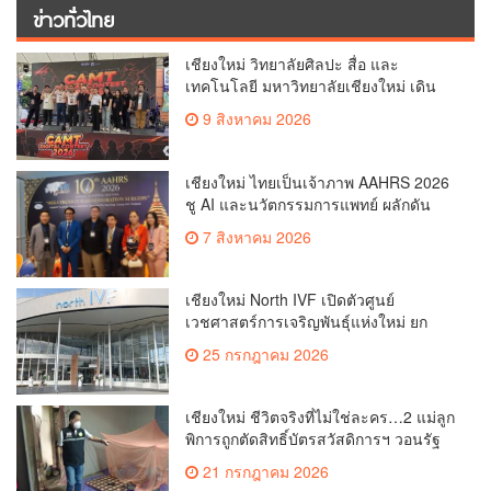
ข่าวทั่วไทย
เชียงใหม่ วิทยาลัยศิลปะ สื่อ และ
เทคโนโลยี มหาวิทยาลัยเชียงใหม่ เดิน
หน้าสร้างแรงบันดาลใจจัดกิจกรรม
9 สิงหาคม 2026
“CAMT Digital Contest 2026”(คลิป)
เชียงใหม่ ไทยเป็นเจ้าภาพ AAHRS 2026
ชู AI และนวัตกรรมการแพทย์ ผลักดัน
Medical Hub และศูนย์กลางปลูกผมแห่ง
7 สิงหาคม 2026
เอเชีย(คลิป)
เชียงใหม่ North IVF เปิดตัวศูนย์
เวชศาสตร์การเจริญพันธุ์แห่งใหม่ ยก
ระดับเชียงใหม่สู่ ศูนย์กลางการรักษาผู้มี
25 กรกฎาคม 2026
บุตรยากของภูมิภาค(คลิป)
เชียงใหม่ ชีวิตจริงที่ไม่ใช่ละคร…2 แม่ลูก
พิการถูกตัดสิทธิ์บัตรสวัสดิการฯ วอนรัฐ
ทบทวนเกณฑ์ช่วยคนจน(คลิป)
21 กรกฎาคม 2026