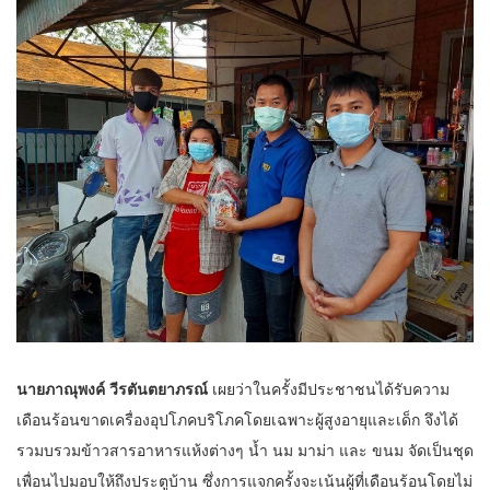
นายภาณุพงค์ วีรตันตยาภรณ์
เผยว่าในครั้งมีประชาชนได้รับความ
เดือนร้อนขาดเครื่องอุปโภคบริโภคโดยเฉพาะผู้สูงอายุและเด็ก จึงได้
รวมบรวมข้าวสารอาหารแห้งต่างๆ น้ำ นม มาม่า และ ขนม จัดเป็นชุด
เพื่อนไปมอบให้ถึงประตูบ้าน ซึ่งการแจกครั้งจะเน้นผู้ที่เดือนร้อนโดยไม่