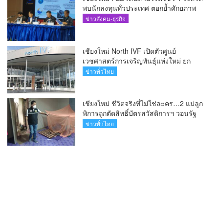
พบนักลงทุนทั่วประเทศ ตอกย้ำศักยภาพ
ผู้นำธุรกิจระบบน้ำครบวงจร(คลิป)
ข่าวสังคม-ธุรกิจ
เชียงใหม่ North IVF เปิดตัวศูนย์
เวชศาสตร์การเจริญพันธุ์แห่งใหม่ ยก
ระดับเชียงใหม่สู่ ศูนย์กลางการรักษาผู้มี
ข่าวทั่วไทย
บุตรยากของภูมิภาค(คลิป)
เชียงใหม่ ชีวิตจริงที่ไม่ใช่ละคร…2 แม่ลูก
พิการถูกตัดสิทธิ์บัตรสวัสดิการฯ วอนรัฐ
ทบทวนเกณฑ์ช่วยคนจน(คลิป)
ข่าวทั่วไทย