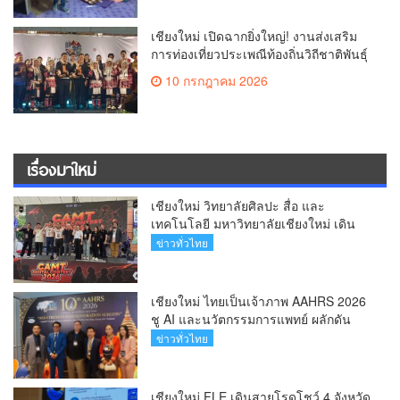
เชียงใหม่ เปิดฉากยิ่งใหญ่! งานส่งเสริม
การท่องเที่ยวประเพณีท้องถิ่นวิถีชาติพันธุ์
ล้านนา(คลิป)
10 กรกฎาคม 2026
เรื่องมาใหม่
เชียงใหม่ วิทยาลัยศิลปะ สื่อ และ
เทคโนโลยี มหาวิทยาลัยเชียงใหม่ เดิน
หน้าสร้างแรงบันดาลใจจัดกิจกรรม
ข่าวทั่วไทย
“CAMT Digital Contest 2026”(คลิป)
เชียงใหม่ ไทยเป็นเจ้าภาพ AAHRS 2026
ชู AI และนวัตกรรมการแพทย์ ผลักดัน
Medical Hub และศูนย์กลางปลูกผมแห่ง
ข่าวทั่วไทย
เอเชีย(คลิป)
เชียงใหม่ FLE เดินสายโรดโชว์ 4 จังหวัด